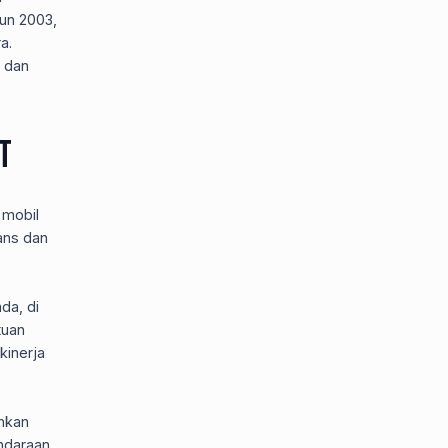
hun 2003,
a.
 dan
t
 mobil
ans dan
da, di
tuan
kinerja
ahkan
ndaraan