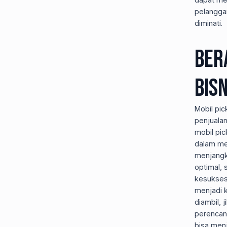
pelangga
diminati.
Ber
Bis
Mobil pi
penjuala
mobil pic
dalam mem
menjangk
optimal,
kesukses
menjadi 
diambil, 
perencan
bisa menj