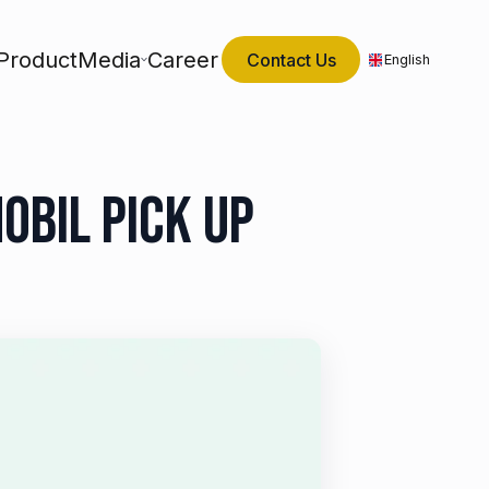
Product
Media
Career
Contact Us
English
bil Pick Up