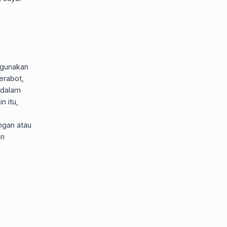
ggunakan
erabot,
 dalam
n itu,
ngan atau
an