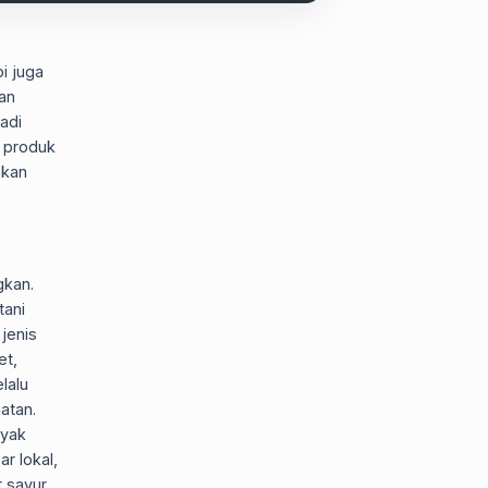
i juga
an
jadi
 produk
nkan
gkan.
tani
jenis
et,
lalu
atan.
nyak
r lokal,
 sayur