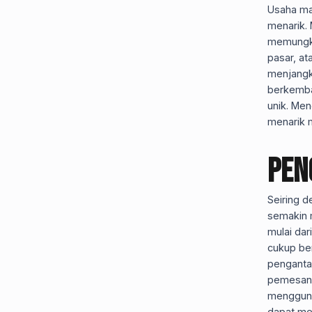
Usaha mak
menarik. 
memungkin
pasar, at
menjangk
berkemban
unik. Men
menarik 
Pen
Seiring 
semakin 
mulai da
cukup be
pengantar
pemesana
mengguna
dapat mem