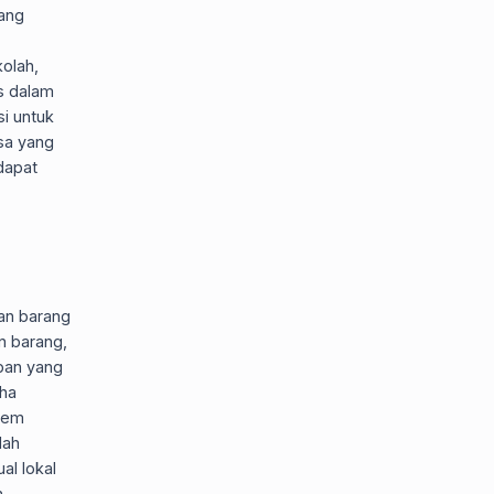
yang
kolah,
s dalam
i untuk
sa yang
dapat
an barang
n barang,
ban yang
aha
stem
dah
al lokal
n