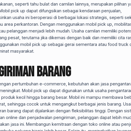
anan, seperti tahu bulat dan camilan lainnya, merupakan pilihan 
Mobil pick up dapat difungsikan sebagai kendaraan penjualan,
kan usaha ini beroperasi di berbagai lokasi strategis, seperti se
au area perkantoran. Dengan menggunakan mobil pick up, mobilita
au pelanggan menjadi lebih mudah. Usaha camilan memiliki potens
g pesat, terutama jika dikemas dengan baik dan memiliki cita ra
ggunakan mobil pick up sebagai gerai sementara atau food truck 
minat masyarakat.
giriman Barang
dengan pertumbuhan e-commerce, kebutuhan akan jasa pengantar
meningkat. Mobil pick up dapat digunakan untuk usaha pengantara
ri produk kecil hingga barang besar. Mobil ini mampu membawa be
rat, sehingga cocok untuk mengangkut berbagai jenis barang. Us
an barang dapat dijalankan dengan fleksibilitas tinggi. Dengan si
n online dan penjadwalan pengiriman, pelanggan dapat lebih mu
kan jasa ini. Membangun kemitraan dengan toko online atau penju
buka peluang bisnis lebih besar. Selain itu, meningkatkan layana