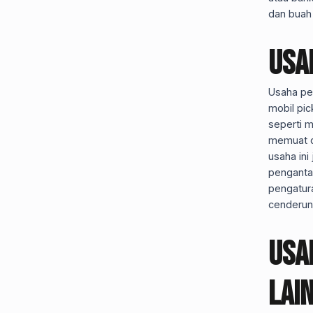
dan buah
Usa
Usaha pe
mobil pic
seperti m
memuat da
usaha ini
penganta
pengatur
cenderun
Usa
Lai