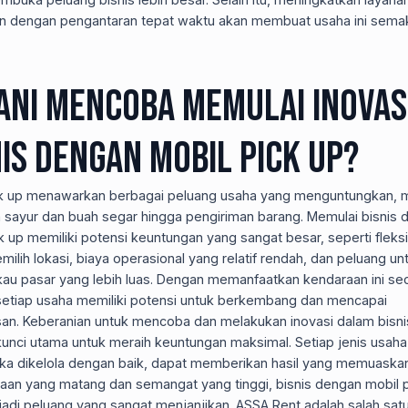
n dengan pengantaran tepat waktu akan membuat usaha ini sema
ani Mencoba Memulai Inovas
nis Dengan Mobil Pick Up?
ck up menawarkan berbagai peluang usaha yang menguntungkan, mu
n sayur dan buah segar hingga pengiriman barang. Memulai bisnis
k up memiliki potensi keuntungan yang sangat besar, seperti fleksib
ilih lokasi, biaya operasional yang relatif rendah, dan peluang un
au pasar yang lebih luas. Dengan memanfaatkan kendaraan ini se
 setiap usaha memiliki potensi untuk berkembang dan mencapai
an. Keberanian untuk mencoba dan melakukan inovasi dalam bisni
kunci utama untuk meraih keuntungan maksimal. Setiap jenis usah
jika dikelola dengan baik, dapat memberikan hasil yang memuaska
aan yang matang dan semangat yang tinggi, bisnis dengan mobil p
adi peluang yang sangat menjanjikan. ASSA Rent adalah salah sat