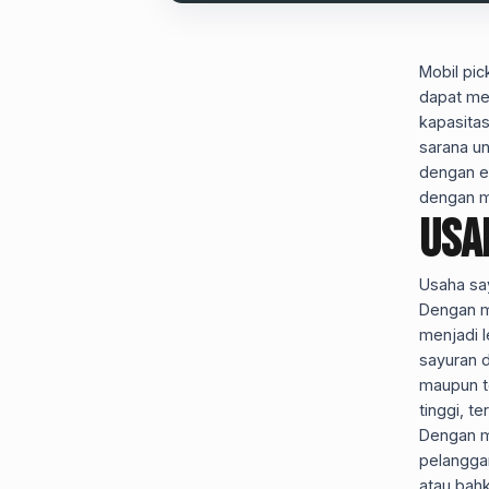
Mobil pic
dapat me
kapasitas
sarana u
dengan ef
dengan mo
Usa
Usaha sa
Dengan mo
menjadi l
sayuran 
maupun te
tinggi, t
Dengan m
pelanggan
atau bah