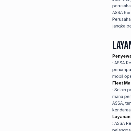
perusaha
ASSA Rent
Perusaha
jangka pe
Laya
Penyewa
: ASSA Re
penumpan
mobil ope
Fleet M
: Selain
mana per
ASSA, te
kendaraa
Layanan 
: ASSA Re
pelangga