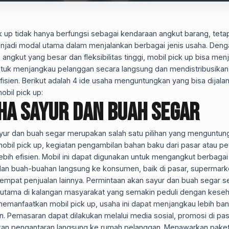
k up tidak hanya berfungsi sebagai kendaraan angkut barang, tetap
njadi modal utama dalam menjalankan berbagai jenis usaha. Deng
 angkut yang besar dan fleksibilitas tinggi, mobil pick up bisa men
ntuk menjangkau pelanggan secara langsung dan mendistribusikan
isien. Berikut adalah 4 ide usaha menguntungkan yang bisa dijala
bil pick up:
ha Sayur dan Buah Segar
yur dan buah segar merupakan salah satu pilihan yang menguntun
bil pick up, kegiatan pengambilan bahan baku dari pasar atau pe
ebih efisien. Mobil ini dapat digunakan untuk mengangkut berbagai 
dan buah-buahan langsung ke konsumen, baik di pasar, supermark
mpat penjualan lainnya. Permintaan akan sayur dan buah segar se
erutama di kalangan masyarakat yang semakin peduli dengan keseh
emanfaatkan mobil pick up, usaha ini dapat menjangkau lebih ba
. Pemasaran dapat dilakukan melalui media sosial, promosi di pasa
kan pengantaran langsung ke rumah pelanggan. Menawarkan paket