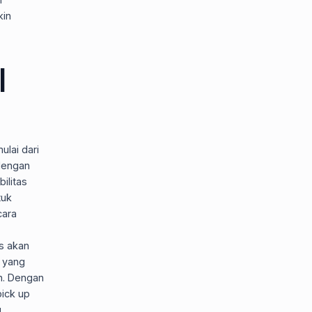
kin
i
lai dari
 dengan
ilitas
tuk
cara
s akan
a yang
n. Dengan
ick up
u